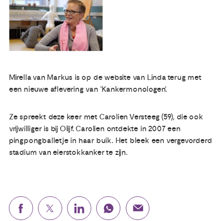
Publicaties
Ervaringsdeskundigheid
Mirella van Markus is op de website van Linda terug met
Over ons
een nieuwe aflevering van ‘Kankermonologen’.
Contact
Ze spreekt deze keer met Carolien Versteeg (59), die ook
vrijwilliger is bij Olijf. Carolien ontdekte in 2007 een
pingpongballetje in haar buik. Het bleek een vergevorderd
stadium van eierstokkanker te zijn.