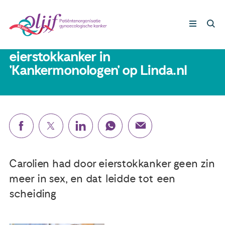
11 november 2019
Carolien vertelt over seks na
eierstokkanker in
'Kankermonologen' op Linda.nl
Gynaecologische kankers
Lotgenoten
Leven met/na kanker
Steun ons
Carolien had door eierstokkanker geen zin
meer in sex, en dat leidde tot een
Nieuws
scheiding
Agenda