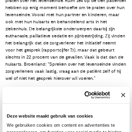
praten over het levenseinde. Ruim zes op de tien patiënten
hebben op enig moment behoefte om te praten over hun
levenseinde. Vooral met hun partner en kinderen, maar
ook met hun huisarts en behandelend arts in het
ziekenhuis. De belangrijkste onderwerpen daarbij zijn
euthanasie, palliatieve sedatie en pijnbestrijding. Zij vinden
het belangrijk dat de zorgverlener het initiatief neemt
voor het gesprek (rapportcijfer 7,1), maar dat gebeurt
slechts in 22 procent van de gevallen. Vaak is dat dan de
huisarts. Broenland: “Spreken over het levenseinde vinden
zorgverleners vaak lastig, vraag aan de patiënt zelf of hij
wel of niet het gesprek hierover wil voeren.”
Wat gebeurt er met deze uitkomsten?
NFK vindt het essentieel dat de zorg van een ziekenhuis
niet alleen gericht is op genezing, maar dat het ziekenhuis
kankerpatiënten ook verder helpt als ze niet meer beter
Deze website maakt gebruik van cookies
worden.
We gebruiken cookies om content en advertenties te