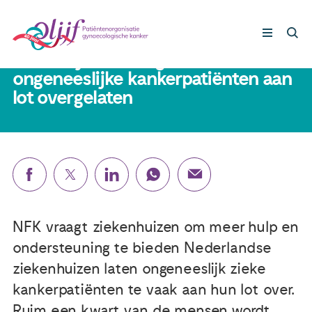
9 oktober 2018
Doneer je ervaring: Kwart
ongeneeslijke kankerpatiënten aan
lot overgelaten
Gynaecologische kankers
Lotgenoten
Leven met/na kanker
Steun ons
NFK vraagt ziekenhuizen om meer hulp en
ondersteuning te bieden Nederlandse
Nieuws
ziekenhuizen laten ongeneeslijk zieke
kankerpatiënten te vaak aan hun lot over.
Agenda
Ruim een kwart van de mensen wordt