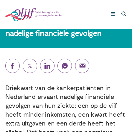
14 december 2021
Driekwart kankerpatiënten ervaart
nadelige financiële gevolgen
Gynaecologische kankers
Lotgenoten
Leven met/na kanker
Driekwart van de kankerpatiënten in
Steun ons
Nederland ervaart nadelige financiële
gevolgen van hun ziekte: een op de vijf
Nieuws
heeft minder inkomsten, een kwart heeft
extra uitgaven en een derde heeft het
Agenda