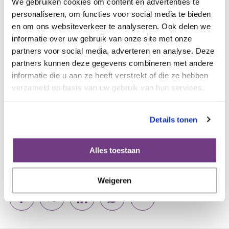
We gebruiken cookies om content en advertenties te
personaliseren, om functies voor social media te bieden
Bekijk hieronder de factsheet en de hele rapportage.
en om ons websiteverkeer te analyseren. Ook delen we
informatie over uw gebruik van onze site met onze
partners voor social media, adverteren en analyse. Deze
211209 DJE financieel
partners kunnen deze gegevens combineren met andere
rapportage definitief
informatie die u aan ze heeft verstrekt of die ze hebben
verzameld op basis van uw gebruik van hun services.
NFK DJE Financiele gevolgen
Details tonen
factsheet DEF
Alles toestaan
Weigeren