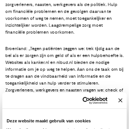
zorgverleners, naasten, werkgevers als de politiek. Hulp
om financiële problemen en de gevolgen daarvan te
voorkomen of weg te nemen, moet toegankelijker en
inzichtelijker worden. Laagdrempelige zorg moet
financiële problemen voorkomen.
Broenland: ,,Tegen patiënten zeggen we: trek tijdig aan de
bel als er zorgen zijn om geld of als er een hulpbehoefte is.
Websites als kanker.nl en nibud.nl bieden de nodige
informatie om je op weg te helpen. Aan ons de taak om bij
te dragen aan de vindbaarheid van informatie en de
toegankelijkheid van hulp verder te stimuleren.
Zorgverleners, werkgevers en naasten vragen we: check of
er financiële zorgen zijn en verwijs waar nodig naar een
maatschappelijk werker. Het bespreekbaar maken is een
belangrijke eerste stap. Tot slot doen we een dringend
beroep op de politiek en verzekeraars om de
Deze website maakt gebruik van cookies
verzekerbaarheid van ondernemers te verbeteren.”