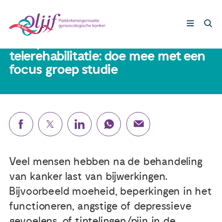
26 oktober 2023
Europees onderzoek naar
telerehabilitatie: doe mee met een
focus groep studie
Gynaecologische kankers
Lotgenoten
Leven met/na kanker
Steun ons
Veel mensen hebben na de behandeling
van kanker last van bijwerkingen.
Nieuws
Bijvoorbeeld moeheid, beperkingen in het
functioneren, angstige of depressieve
Agenda
gevoelens, of tintelingen/pijn in de