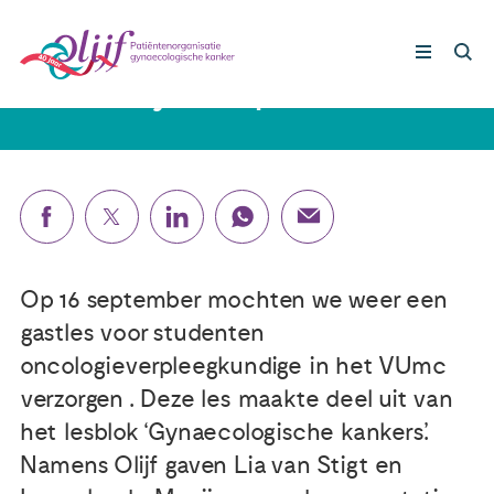
17 september 2025
Gastles Olijf – 16 september VUmc
Gynaecologische kankers
Lotgenoten
Leven met/na kanker
Op 16 september mochten we weer een
gastles voor studenten
Steun ons
oncologieverpleegkundige in het VUmc
verzorgen . Deze les maakte deel uit van
Nieuws
het lesblok ‘Gynaecologische kankers’.
Namens Olijf gaven Lia van Stigt en
Agenda