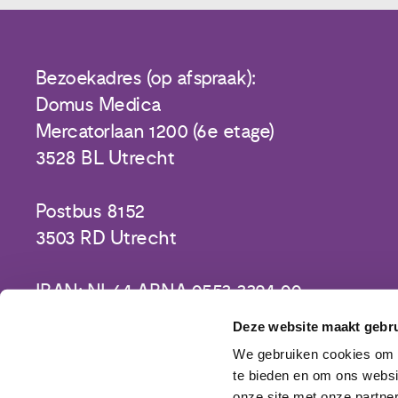
Bezoekadres (op afspraak):
Domus Medica
Mercatorlaan 1200 (6e etage)
3528 BL Utrecht
Postbus 8152
3503 RD Utrecht
IBAN: NL64 ABNA 0553 3394 00
Deze website maakt gebru
We gebruiken cookies om c
te bieden en om ons websi
onze site met onze partne