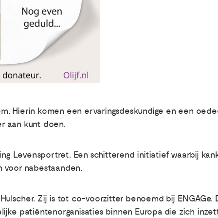
em. Hierin komen een ervaringsdeskundige en een oed
 er aan kunt doen.
ing Levensportret. Een schitterend initiatief waarbij ka
n voor nabestaanden.
m Hulscher. Zij is tot co-voorzitter benoemd bij ENGAGe.
jke patiëntenorganisaties binnen Europa die zich inze