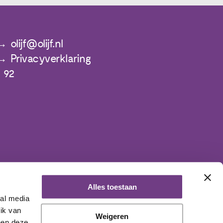
olijf@olijf.nl
Privacyverklaring
 92
Alles toestaan
ial media
ik van
Weigeren
nen deze