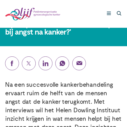
13 januari 2025
Oproep voor interview 'Wat helpt
bij angst na kanker?'
Gynaecologische kankers
Lotgenoten
Leven met/na kanker
Na een succesvolle kankerbehandeling
Steun ons
ervaart ruim de helft van de mensen
angst dat de kanker terugkomt. Met
Nieuws
interviews wil het Helen Dowling Instituut
inzicht krijgen in wat mensen helpt bij het
Agenda