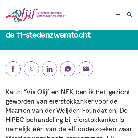
25 juni 2019
Karin is één van de gezichten van
de 11-stedenzwemtocht
Gynaecologische kankers
Lotgenoten
Leven met/na kanker
Karin: “Via Olijf en NFK ben ik het gezicht
Steun ons
geworden van eierstokkanker voor de
Maarten van der Weijden Foundation. De
Nieuws
HIPEC behandeling bij eierstokkanker is
namelijk één van de elf onderzoeken waar
Agenda