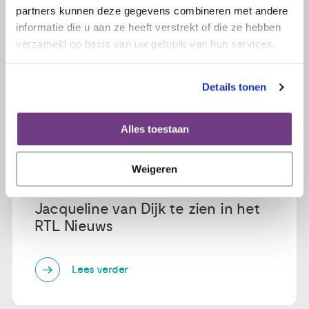
partners kunnen deze gegevens combineren met andere
informatie die u aan ze heeft verstrekt of die ze hebben
verzameld op basis van uw gebruik van hun services.
Details tonen
Alles toestaan
20 juni 2019
Weigeren
Gisteren waren vrijwilliger Kim
Hulscher en onze voorzitter
Jacqueline van Dijk te zien in het
RTL Nieuws
Lees verder