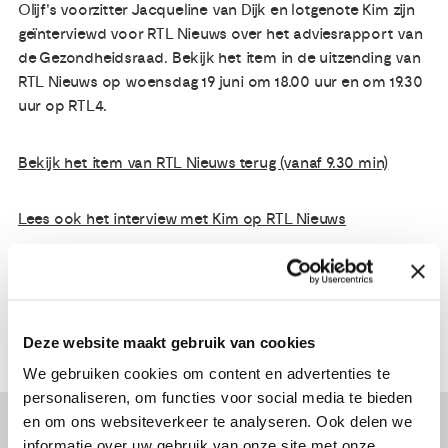
Olijf's voorzitter Jacqueline van Dijk en lotgenote Kim zijn
geïnterviewd voor RTL Nieuws over het adviesrapport van
de Gezondheidsraad. Bekijk het item in de uitzending van
RTL Nieuws op woensdag 19 juni om 18.00 uur en om 19.30
uur op RTL4.
Bekijk het item van RTL Nieuws terug (vanaf 9.30 min)
Lees ook het interview met Kim op RTL Nieuws
Deze website maakt gebruik van cookies
We gebruiken cookies om content en advertenties te
personaliseren, om functies voor social media te bieden
en om ons websiteverkeer te analyseren. Ook delen we
Lees verder...
informatie over uw gebruik van onze site met onze