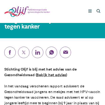
19 juni 2019
Jongens en meisjes vaccineren
tegen kanker
Gynaecologische kankers
Lotgenoten
Leven met/na kanker
Stichting Olijf is blij met het advies van de
Steun ons
Gezondheidsraad (
Bekijk het advies
)
In het vandaag verschenen rapport adviseert de
Nieuws
Gezondheidsraad jongens en meisjes met het HPV-vaccin
tegen kanker te vaccineren. De raad adviseert er al op
Agenda
jongere leeftijd mee te beginnen (bij 9 jaar in plaats van bij