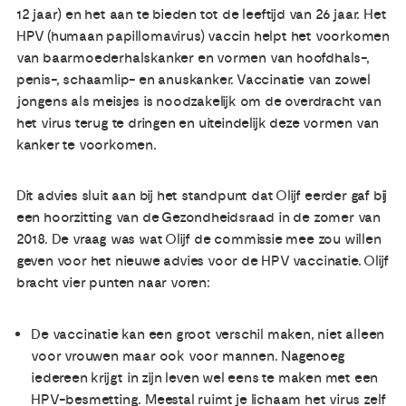
12 jaar) en het aan te bieden tot de leeftijd van 26 jaar. Het
HPV (humaan papillomavirus) vaccin helpt het voorkomen
Publicaties
van baarmoederhalskanker en vormen van hoofdhals-,
penis-, schaamlip- en anuskanker. Vaccinatie van zowel
Ervaringsdeskundigheid
jongens als meisjes is noodzakelijk om de overdracht van
het virus terug te dringen en uiteindelijk deze vormen van
kanker te voorkomen.
Over ons
Dit advies sluit aan bij het standpunt dat Olijf eerder gaf bij
Contact
een hoorzitting van de Gezondheidsraad in de zomer van
2018. De vraag was wat Olijf de commissie mee zou willen
geven voor het nieuwe advies voor de HPV vaccinatie. Olijf
bracht vier punten naar voren:
De vaccinatie kan een groot verschil maken, niet alleen
voor vrouwen maar ook voor mannen. Nagenoeg
iedereen krijgt in zijn leven wel eens te maken met een
HPV-besmetting. Meestal ruimt je lichaam het virus zelf