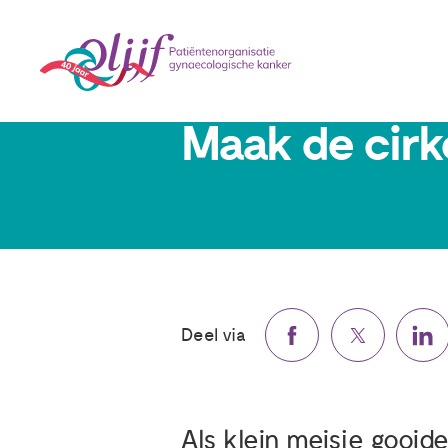
16 maart 2018
Maak de cirke
Deel via
Als klein meisje gooide