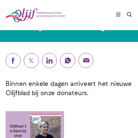
21 september 2022
Nieuw Olijfblad is onderweg
Gynaecologische kankers
Lotgenoten
Leven met/na kanker
Binnen enkele dagen arriveert het nieuwe
Olijfblad bij onze donateurs.
Steun ons
Nieuws
Agenda