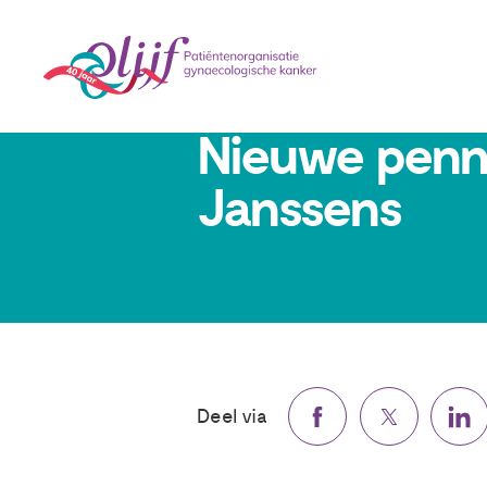
26 september 2024
Nieuwe penni
Janssens
Deel via