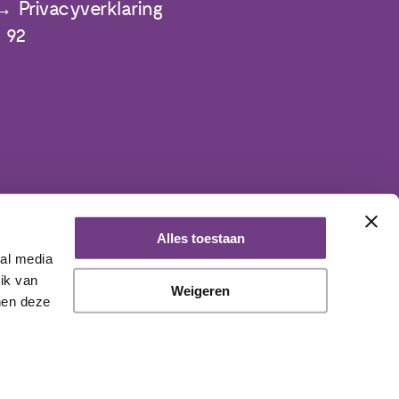
Privacyverklaring
 92
Alles toestaan
ial media
ik van
Weigeren
nen deze
aangesloten bij