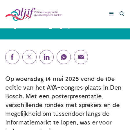
23 mei 2025
Olijf aanwezig bij Space4AYA
Gynaecologische kankers
Lotgenoten
Leven met/na kanker
Op woensdag 14 mei 2025 vond de 10e
editie van het AYA-congres plaats in Den
Steun ons
Bosch. Met een posterpresentatie,
verschillende rondes met sprekers en de
Nieuws
mogelijkheid om tussendoor langs de
informatiemarkt te lopen, was er voor
Agenda