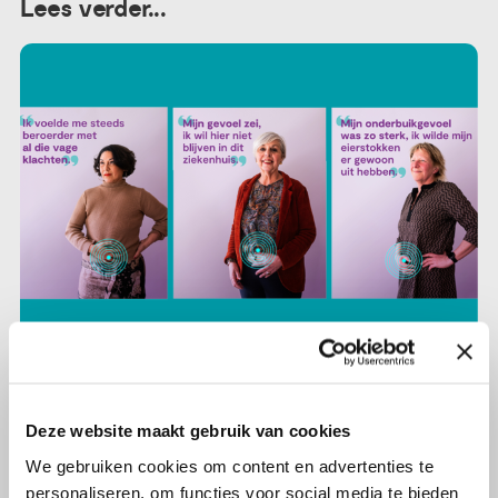
Lees verder...
8 mei 2025
Deze website maakt gebruik van cookies
Vandaag is het Wereld
We gebruiken cookies om content en advertenties te
Eierstokkankerdag: bekijk onze
personaliseren, om functies voor social media te bieden