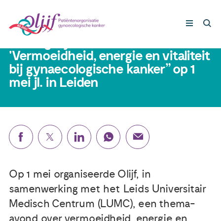
5 mei 2025
Verslag bijeenkomst
'Vermoeidheid, energie en vitaliteit
bij gynaecologische kanker” op 1
Gynaecologische kankers
mei jl. in Leiden
Lotgenoten
Leven met/na kanker
Steun ons
Op 1 mei organiseerde Olijf, in
samenwerking met het Leids Universitair
Nieuws
Medisch Centrum (LUMC), een thema-
Agenda
avond over vermoeidheid, energie en