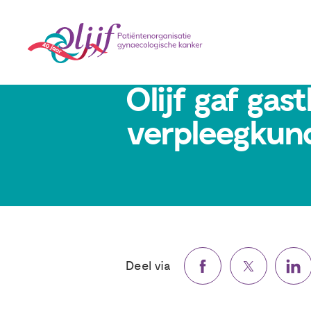
15 oktober 2024
Olijf gaf gas
verpleegkun
Deel via