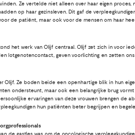
 vinden. Ze vertelde niet alleen over haar eigen proces,
hadden op haar gezinsleven. Dit gaf de verpleegkundig
n voor de patiënt, maar ook voor de mensen om haar hee
nd het werk van Olijf centraal. Olijf zet zich in voor ie
n lotgenotencontact, geven voorlichting en zetten ons 
er Olijf. Ze boden beide een openhartige blik in hun ei
tiënten ondersteunt, maar ook een belangrijke brug vormt
ersoonlijke ervaringen van deze vrouwen brengen de abstr
rpleegkundigen hun patiënten beter begrijpen en begele
orgprofessionals
 van de gastles was om de oncologische verpleegkundig