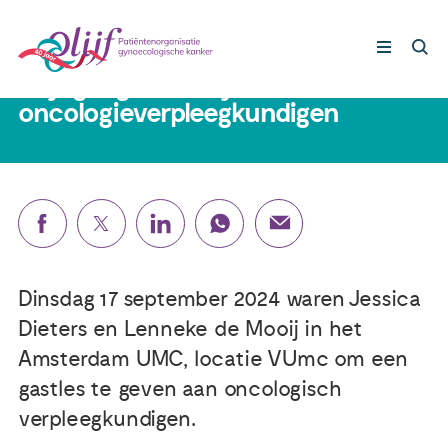
30 september 2024
Olijf gaf gastles bij VUmc aan
oncologieverpleegkundigen
Gynaecologische kankers
Lotgenoten
Leven met/na kanker
Dinsdag 17 september 2024 waren Jessica
Steun ons
Dieters en Lenneke de Mooij in het
Amsterdam UMC, locatie VUmc om een
Nieuws
gastles te geven aan oncologisch
verpleegkundigen.
Agenda