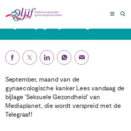
4 september 2019
Olijf in bijlage bij de Telegraaf!
Gynaecologische kankers
Lotgenoten
Leven met/na kanker
September, maand van de
gynaecologische kanker Lees vandaag de
Steun ons
bijlage ‘Seksuele Gezondheid’ van
Mediaplanet, die wordt verspreid met de
Nieuws
Telegraaf!
Agenda