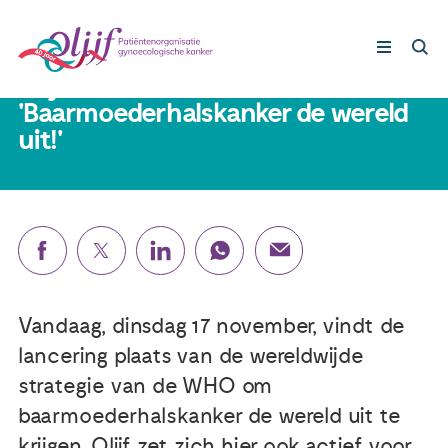
17 november 2020
Olijf in de media over
'Baarmoederhalskanker de wereld
uit!'
Gynaecologische kankers
Lotgenoten
Leven met/na kanker
Steun ons
Vandaag, dinsdag 17 november, vindt de
lancering plaats van de wereldwijde
Nieuws
strategie van de WHO om
baarmoederhalskanker de wereld uit te
Agenda
krijgen. Olijf zet zich hier ook actief voor