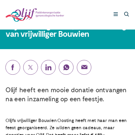
26 oktober 2023
Olijf ontvangt €650,- na inzameling
van vrijwilliger Bouwien
Gynaecologische kankers
Lotgenoten
Leven met/na kanker
Olijf heeft een mooie donatie ontvangen
Steun ons
na een inzameling op een feestje.
Nieuws
Olijfs vrijwilliger Bouwien Oosting heeft met haar man een
feest georganiseerd. Ze wilden geen cadeaus, maar
Agenda