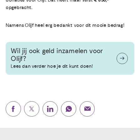
donaties voor Olijf. Dat heeft maar liefst
€ 650,-
opgebracht.
Publicaties
Namens Olijf heel erg bedankt voor dit mooie bedrag!
Ervaringsdeskundigheid
Wil jij ook geld inzamelen voor
Over ons
Olijf?
Lees dan verder hoe je dit kunt doen!
Contact