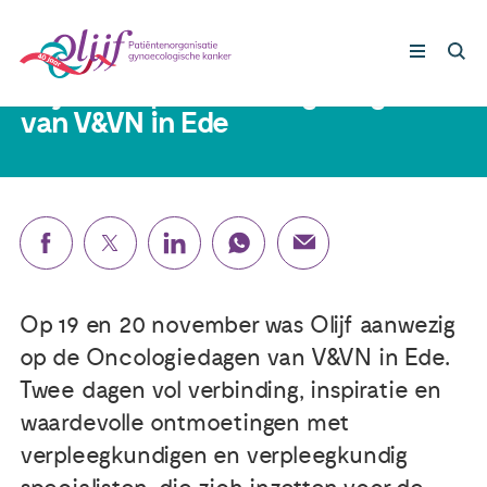
25 november 2024
Olijf was op de Oncologiedagen
van V&VN in Ede
Gynaecologische kankers
Lotgenoten
Leven met/na kanker
Op 19 en 20 november was Olijf aanwezig
Steun ons
op de Oncologiedagen van V&VN in Ede.
Twee dagen vol verbinding, inspiratie en
Nieuws
waardevolle ontmoetingen met
verpleegkundigen en verpleegkundig
Agenda