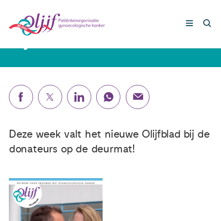
25 juni 2020
Olijfblad 2 van 2020 komt eraan!
Gynaecologische kankers
Lotgenoten
Leven met/na kanker
Deze week valt het nieuwe Olijfblad bij de
donateurs op de deurmat!
Steun ons
Nieuws
Agenda