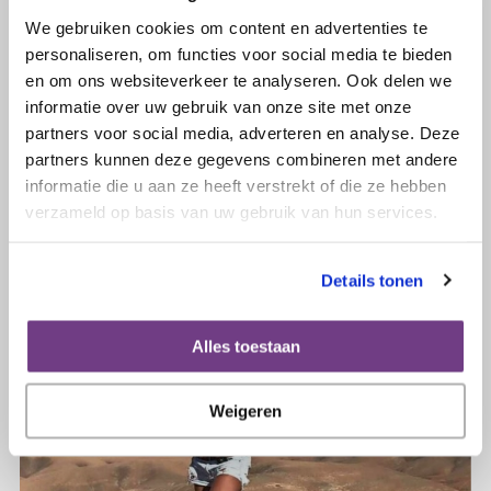
We gebruiken cookies om content en advertenties te
personaliseren, om functies voor social media te bieden
en om ons websiteverkeer te analyseren. Ook delen we
informatie over uw gebruik van onze site met onze
20 juni 2020
partners voor social media, adverteren en analyse. Deze
GERSOC-studie
partners kunnen deze gegevens combineren met andere
informatie die u aan ze heeft verstrekt of die ze hebben
verzameld op basis van uw gebruik van hun services.
Lees verder
Details tonen
Alles toestaan
Weigeren