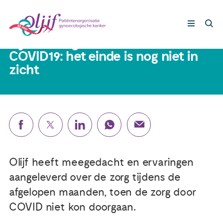
22 juni 2020
Gynaecologische kanker en
COVID19: het einde is nog niet in
zicht
Gynaecologische kankers
Lotgenoten
Leven met/na kanker
Steun ons
Olijf heeft meegedacht en ervaringen
aangeleverd over de zorg tijdens de
Nieuws
afgelopen maanden, toen de zorg door
COVID niet kon doorgaan.
Agenda