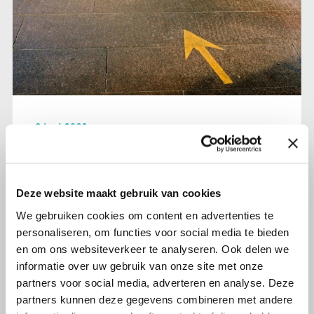
9 juni 2022
Deelnemers gezocht voor gesprek
over aanvullende behandeling van
baarmoederkanker met
Deze website maakt gebruik van cookies
brachytherapie
We gebruiken cookies om content en advertenties te
personaliseren, om functies voor social media te bieden
Lees verder
en om ons websiteverkeer te analyseren. Ook delen we
informatie over uw gebruik van onze site met onze
partners voor social media, adverteren en analyse. Deze
partners kunnen deze gegevens combineren met andere