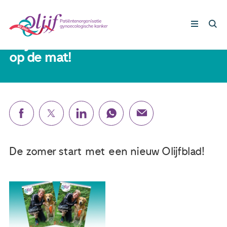
22 juni 2022
Olijfblad 2 van 2022 valt binnenkort
op de mat!
Gynaecologische kankers
Lotgenoten
Leven met/na kanker
De zomer start met een nieuw Olijfblad!
Steun ons
Nieuws
Agenda