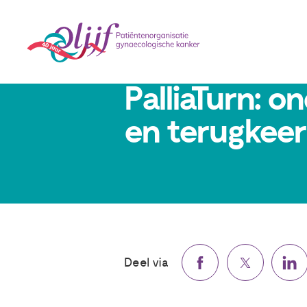
16 maart 2021
PalliaTurn: 
en terugkee
Deel via