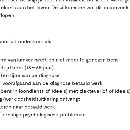
tekenis aan het leven. De uitkomsten van dit onderzoe
rlopen.
oor dit onderzoek als:
m van kanker heeft en niet meer te genezen bent
ijd bent (18 – 65 jaar)
en tijde van de diagnose
r voorafgaand aan de diagnose betaald werk
nt in loondienst of, (deels) met ziekteverlof of (deels
ng/werkloosheidsuitkering ontvangt
keren naar betaald werk
of ernstige psychologische problemen