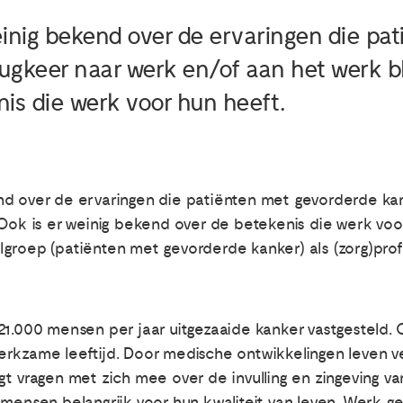
inig bekend over de ervaringen die pa
gkeer naar werk en/of aan het werk bli
is die werk voor hun heeft.
nd over de ervaringen die patiënten met gevorderde k
Ook is er weinig bekend over de betekenis die werk voor
groep (patiënten met gevorderde kanker) als (zorg)pro
21.000 mensen per jaar uitgezaaide kanker vastgesteld.
rkzame leeftijd. Door medische ontwikkelingen leven ve
t vragen met zich mee over de invulling en zingeving va
mensen belangrijk voor hun kwaliteit van leven. Werk ge