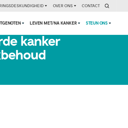
RINGSDESKUNDIGHEID
OVER ONS
CONTACT
OTGENOTEN
LEVEN MET/NA KANKER
STEUN ONS
rde kanker
rkbehoud