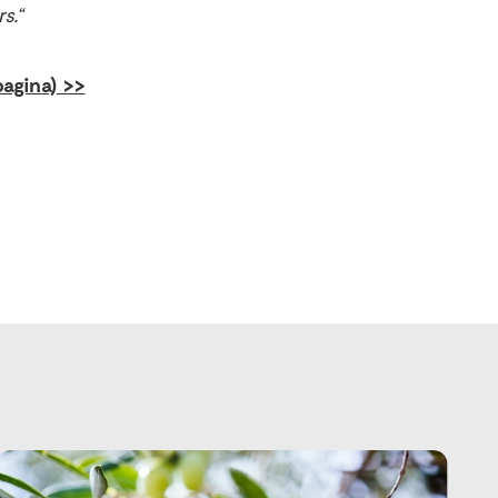
s.“
agina) >>