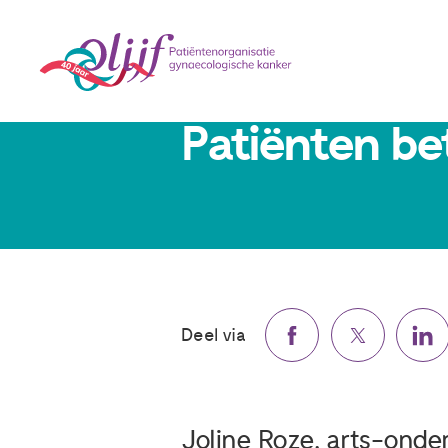
19 juni 2020
Patiënten be
Deel via
Joline Roze, arts-ond