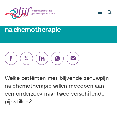
25 augustus 2021
Patiënten gezocht met zenuwpijn
na chemotherapie
Gynaecologische kankers
Lotgenoten
Leven met/na kanker
Welke patiënten met blijvende zenuwpijn
Steun ons
na chemotherapie willen meedoen aan
een onderzoek naar twee verschillende
Nieuws
pijnstillers?
Agenda