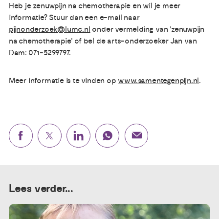
Heb je zenuwpijn na chemotherapie en wil je meer
informatie? Stuur dan een e-mail naar
Publicaties
pijnonderzoek@lumc.nl
onder vermelding van 'zenuwpijn
na chemotherapie' of bel de arts-onderzoeker Jan van
Ervaringsdeskundigheid
Dam: 071-5299797.
Over ons
Meer informatie is te vinden op
www.samentegenpijn.nl
.
Contact
Lees verder...