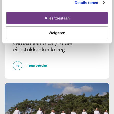
Details tonen
Alles toestaan
7 mei 2024
Weigeren
In VROUW van de Telegraaf: het
verhaal van Alba (47) die
eierstokkanker kreeg
Lees verder