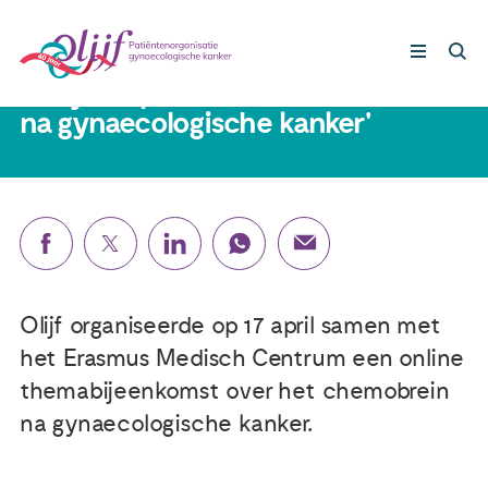
13 mei 2024
Bekijk de presentatie 'Chemobrein
na gynaecologische kanker'
Gynaecologische kankers
Lotgenoten
Leven met/na kanker
Olijf organiseerde op 17 april samen met
Steun ons
het Erasmus Medisch Centrum een online
themabijeenkomst over het chemobrein
Nieuws
na gynaecologische kanker.
Agenda