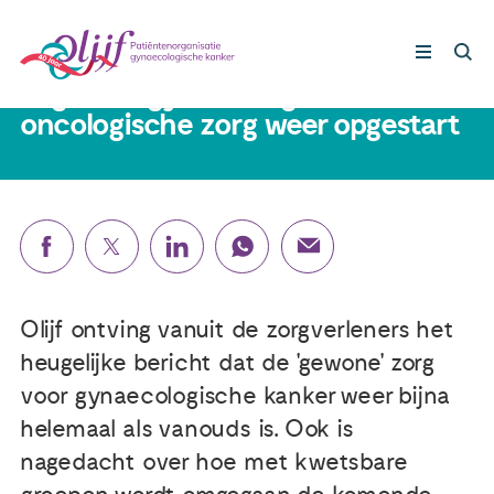
14 mei 2020
Reguliere gynaecologisch
oncologische zorg weer opgestart
Gynaecologische kankers
Lotgenoten
Leven met/na kanker
Olijf ontving vanuit de zorgverleners het
Steun ons
heugelijke bericht dat de 'gewone' zorg
voor gynaecologische kanker weer bijna
Nieuws
helemaal als vanouds is. Ook is
nagedacht over hoe met kwetsbare
Agenda