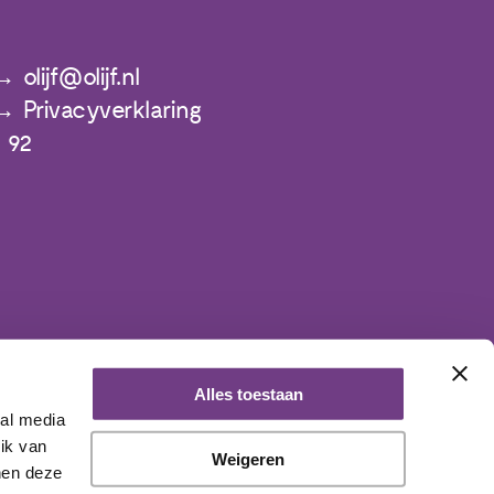
olijf@olijf.nl
Privacyverklaring
 92
Alles toestaan
ial media
ik van
Weigeren
nen deze