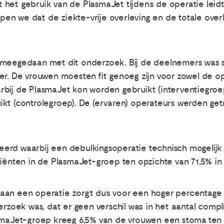
 het gebruik van de PlasmaJet tijdens de operatie leid
en we dat de ziekte-vrije overleving en de totale ove
 meegedaan met dit onderzoek. Bij de deelnemers was 
er. De vrouwen moesten fit genoeg zijn voor zowel de o
rbij de PlasmaJet kon worden gebruikt (interventiegroe
kt (controlegroep). De (ervaren) operateurs werden get
erd waarbij een debulkingsoperatie technisch mogelijk
tiënten in de PlasmaJet-groep ten opzichte van 71,5% in
aan een operatie zorgt dus voor een hoger percentage
rzoek was, dat er geen verschil was in het aantal complic
smaJet-groep kreeg 6,5% van de vrouwen een stoma ten 