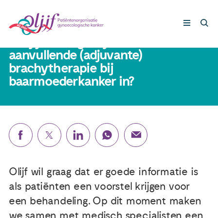
17 oktober 2022
Vul jij de vragenlijst over
aanvullende (adjuvante)
brachytherapie bij
Gynaecologische kankers
baarmoederkanker in?
Lotgenoten
Leven met/na kanker
Steun ons
Olijf wil graag dat er goede informatie is
als patiënten een voorstel krijgen voor
Nieuws
een behandeling. Op dit moment maken
Agenda
we samen met medisch specialisten een