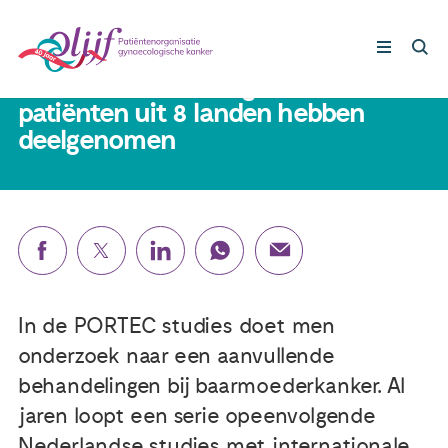
13 april 2022
Studie PORTEC-4a gesloten: 550
patiënten uit 8 landen hebben
deelgenomen
Gynaecologische kankers
Lotgenoten
Leven met/na kanker
Steun ons
In de PORTEC studies doet men
onderzoek naar een aanvullende
Nieuws
behandelingen bij baarmoederkanker. Al
jaren loopt een serie opeenvolgende
Agenda
Nederlandse studies met internationale