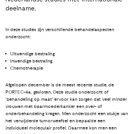
deelname.
Publicaties
In deze studies zijn verschillende behandelaspecten
Ervaringsdeskundigheid
onderzocht:
Over ons
Uitwendige bestraling
Inwendige bestraling
Contact
Chemotherapie
Afgelopen december is de meest recente studie, de
PORTEC-4a, gesloten. Deze studie onderzocht of
‘behandeling op maat’ ervoor kan zorgen dat veel minder
vrouwen met baarmoederkanker een over- of
onderbehandeling kregen. Men onderzocht een stukje van
het verwijderde tumorweefsel en bepaalde een
individueel moleculair profiel. Daarmee kon men een