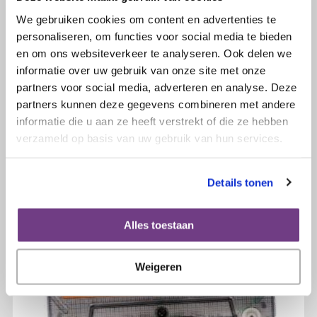
We gebruiken cookies om content en advertenties te
personaliseren, om functies voor social media te bieden
en om ons websiteverkeer te analyseren. Ook delen we
12 april 2022
informatie over uw gebruik van onze site met onze
Bij de Olijflijn kwam een telefoontje
partners voor social media, adverteren en analyse. Deze
binnen van een bezorgde dochter
partners kunnen deze gegevens combineren met andere
informatie die u aan ze heeft verstrekt of die ze hebben
verzameld op basis van uw gebruik van hun services.
Lees verder
Details tonen
Alles toestaan
Weigeren