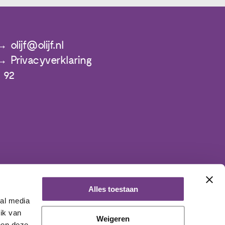
olijf@olijf.nl
Privacyverklaring
 92
Alles toestaan
ial media
ik van
Weigeren
nen deze