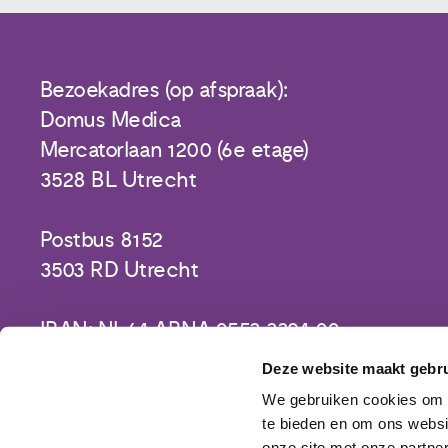
Bezoekadres (op afspraak):
Domus Medica
Mercatorlaan 1200 (6e etage)
3528 BL Utrecht
Postbus 8152
3503 RD Utrecht
IBAN: NL64 ABNA 0553 3394 00
Deze website maakt gebru
We gebruiken cookies om c
te bieden en om ons websi
onze site met onze partne