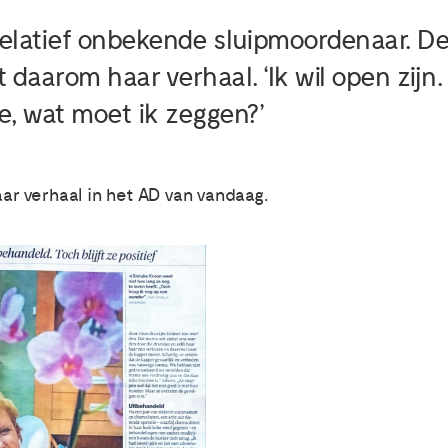
relatief onbekende sluipmoordenaar. D
t daarom haar verhaal. ‘Ik wil open zij
e, wat moet ik zeggen?’
t haar verhaal in het AD van vandaag.