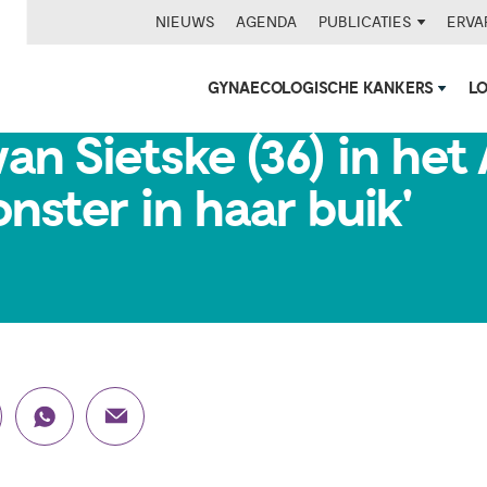
NIEUWS
AGENDA
PUBLICATIES
ERVA
GYNAECOLOGISCHE KANKERS
L
an Sietske (36) in het
nster in haar buik'