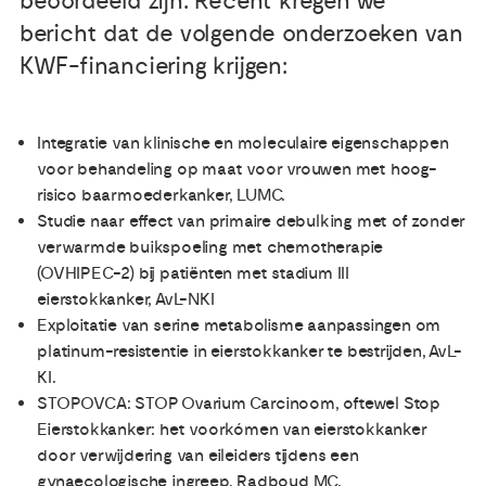
beoordeeld zijn. Recent kregen we
bericht dat de volgende onderzoeken van
Publicaties
KWF-financiering krijgen:
Ervaringsdeskundigheid
Integratie van klinische en moleculaire eigenschappen
voor behandeling op maat voor vrouwen met hoog-
Over ons
risico baarmoederkanker, LUMC.
Studie naar effect van primaire debulking met of zonder
Contact
verwarmde buikspoeling met chemotherapie
(OVHIPEC-2) bij patiënten met stadium III
eierstokkanker, AvL-NKI
Exploitatie van serine metabolisme aanpassingen om
platinum-resistentie in eierstokkanker te bestrijden, AvL-
KI.
STOPOVCA: STOP Ovarium Carcinoom, oftewel Stop
Eierstokkanker: het voorkómen van eierstokkanker
door verwijdering van eileiders tijdens een
gynaecologische ingreep, Radboud MC.