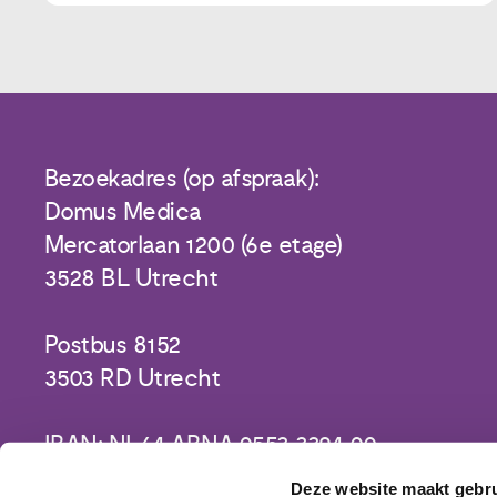
Bezoekadres (op afspraak):
Domus Medica
Mercatorlaan 1200 (6e etage)
3528 BL Utrecht
Postbus 8152
3503 RD Utrecht
IBAN: NL64 ABNA 0553 3394 00
Deze website maakt gebru