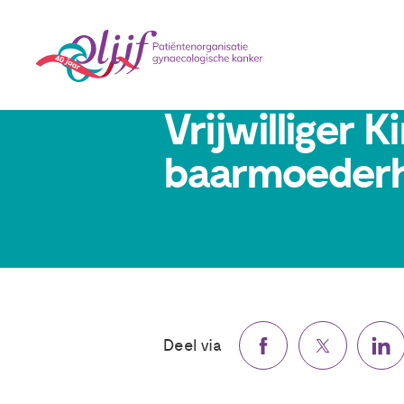
7 maart 2025
Vrijwilliger 
baarmoederh
Deel via