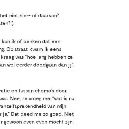
et niet hier- of daarvan?
ten?!).
t' kon ik óf denken dat een
g. Op straat kwam ik eens
ik kreeg was “hoe lang hebben ze
an wel eerder doodgaan dan jij”.
ratie en tussen chemo’s door,
was. Nee, ze vroeg me: “wat is nu
 vanzelfsprekendheid van mijn
oor je.” Dat deed me zo goed. Niet
er gewoon even even mocht zijn.