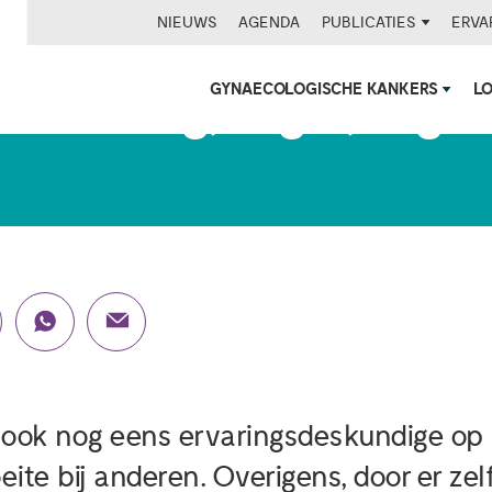
NIEUWS
AGENDA
PUBLICATIES
ERVA
GYNAECOLOGISCHE KANKERS
L
eke: 'Erg, erger, ergst.
 ook nog eens ervaringsdeskundige op 
ite bij anderen. Overigens, door er zelf