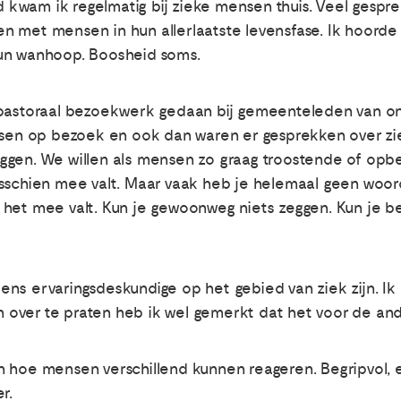
eid kwam ik regelmatig bij zieke mensen thuis. Veel ges
 met mensen in hun allerlaatste levensfase. Ik hoorde o
un wanhoop. Boosheid soms.
jdje pastoraal bezoekwerk gedaan bij gemeenteleden van o
nsen op bezoek en ook dan waren er gesprekken over zi
ggen. We willen als mensen zo graag troostende of op
sschien mee valt. Maar vaak heb je helemaal geen woord
het mee valt. Kun je gewoonweg niets zeggen. Kun je bet
ns ervaringsdeskundige op het gebied van ziek zijn. Ik
en over te praten heb ik wel gemerkt dat het voor de an
n hoe mensen verschillend kunnen reageren. Begripvol,
r.