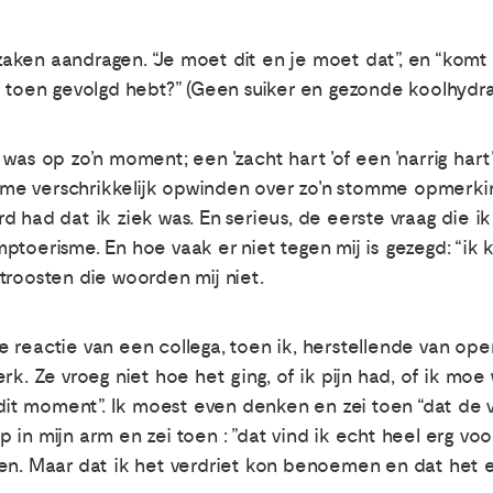
ken aandragen. “Je moet dit en je moet dat”, en “komt h
e toen gevolgd hebt?” (Geen suiker en gezonde koolhydra
was op zo’n moment; een 'zacht hart 'of een 'narrig har
e verschrikkelijk opwinden over zo'n stomme opmerkin
d had dat ik ziek was. En serieus, de eerste vraag die 
toerisme. En hoe vaak er niet tegen mij is gezegd: “ik k
troosten die woorden mij niet.
 reactie van een collega, toen ik, herstellende van ope
k. Ze vroeg niet hoe het ging, of ik pijn had, of ik moe 
p dit moment”. Ik moest even denken en zei toen “dat de
eep in mijn arm en zei toen : ”dat vind ik echt heel erg v
ten. Maar dat ik het verdriet kon benoemen en dat het 