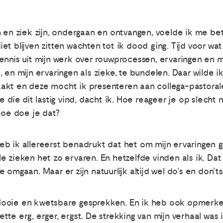
n en ziek zijn, ondergaan en ontvangen, voelde ik me be
Niet blijven zitten wachten tot ik dood ging. Tijd voor wat
ennis uit mijn werk over rouwprocessen, ervaringen en 
 en mijn ervaringen als zieke, te bundelen. Daar wilde 
akt en deze mocht ik presenteren aan collega-pastora
e die dit lastig vind, dacht ik. Hoe reageer je op slecht
hoe doe je dat?
b ik allereerst benadrukt dat het om mijn ervaringen gin
alle zieken het zo ervaren. En hetzelfde vinden als ik. D
omgaan. Maar er zijn natuurlijk altijd wel do’s en don’ts
ooie en kwetsbare gesprekken. En ik heb ook opmerkeli
te erg, erger, ergst. De strekking van mijn verhaal was i