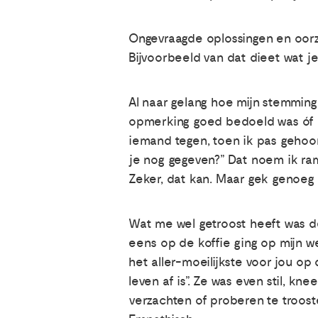
Ongevraagde oplossingen en oorza
Bijvoorbeeld van dat dieet wat j
Al naar gelang hoe mijn stemming 
opmerking goed bedoeld was óf m
iemand tegen, toen ik pas gehoor
je nog gegeven?” Dat noem ik ramp
Zeker, dat kan. Maar gek genoeg 
Wat me wel getroost heeft was de
eens op de koffie ging op mijn wer
het aller-moeilijkste voor jou o
leven af is”. Ze was even stil, kn
verzachten of proberen te troos