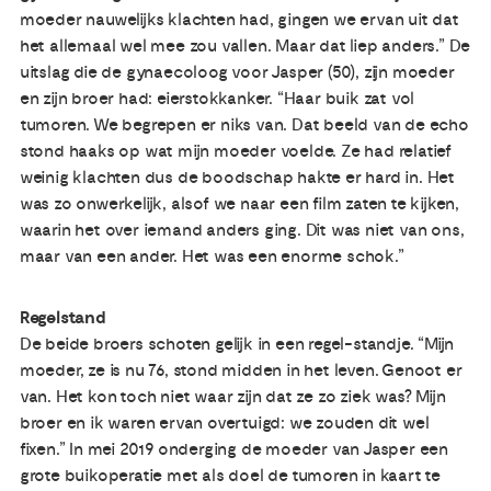
moeder nauwelijks klachten had, gingen we ervan uit dat
het allemaal wel mee zou vallen. Maar dat liep anders.” De
uitslag die de gynaecoloog voor Jasper (50), zijn moeder
en zijn broer had: eierstokkanker. “Haar buik zat vol
tumoren. We begrepen er niks van. Dat beeld van de echo
stond haaks op wat mijn moeder voelde. Ze had relatief
weinig klachten dus de boodschap hakte er hard in. Het
was zo onwerkelijk, alsof we naar een film zaten te kijken,
waarin het over iemand anders ging. Dit was niet van ons,
maar van een ander. Het was een enorme schok.”
Regelstand
De beide broers schoten gelijk in een regel-standje. “Mijn
moeder, ze is nu 76, stond midden in het leven. Genoot er
van. Het kon toch niet waar zijn dat ze zo ziek was? Mijn
broer en ik waren ervan overtuigd: we zouden dit wel
fixen.” In mei 2019 onderging de moeder van Jasper een
grote buikoperatie met als doel de tumoren in kaart te