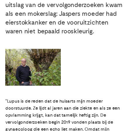
uitslag van de vervolgonderzoeken kwam
als een mokerslag: Jaspers moeder had
Publicaties
eierstokkanker en de vooruitzichten
Ervaringsdeskundigheid
waren niet bepaald rooskleurig.
Over ons
Contact
“Lupus is de reden dat de huisarts mijn moeder
doorstuurde. Ze lijdt al jaren aan die ziekte en als ze een
opvlamming krijgt, kan dat tamelijk heftig zijn. De
vervolgonderzoeken begin 2019 vonden plaats bij de
gynaecoloog die een echo liet maken. Omdat mijn