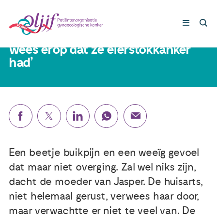
Zoon Jasper (51): ‘Mijn moeder
stond midden in het leven, niets
wees erop dat ze eierstokkanker
had’
Gynaecologische kankers
Lotgenoten
Leven met/na kanker
Steun ons
Een beetje buikpijn en een weeïg gevoel
dat maar niet overging. Zal wel niks zijn,
dacht de moeder van Jasper. De huisarts,
Nieuws
niet helemaal gerust, verwees haar door,
maar verwachtte er niet te veel van. De
Agenda