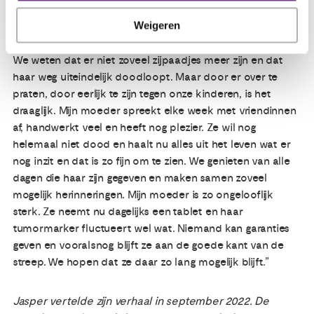
begeleiden in hun laatste fase is mooi om te doen.
Weigeren
Natuurlijk is het heel anders als het om mijn moeder gaat.
We weten dat er niet zoveel zijpaadjes meer zijn en dat
haar weg uiteindelijk doodloopt. Maar door er over te
praten, door eerlijk te zijn tegen onze kinderen, is het
draaglijk. Mijn moeder spreekt elke week met vriendinnen
af, handwerkt veel en heeft nog plezier. Ze wil nog
helemaal niet dood en haalt nu alles uit het leven wat er
nog inzit en dat is zo fijn om te zien. We genieten van alle
dagen die haar zijn gegeven en maken samen zoveel
mogelijk herinneringen. Mijn moeder is zo ongelooflijk
sterk. Ze neemt nu dagelijks een tablet en haar
tumormarker fluctueert wel wat. Niemand kan garanties
geven en vooralsnog blijft ze aan de goede kant van de
streep. We hopen dat ze daar zo lang mogelijk blijft.”
Jasper vertelde zijn verhaal in september 2022. De