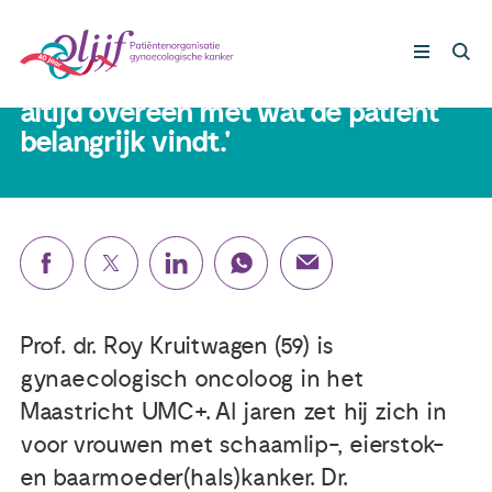
Prof. dr. Roy Kruitwagen (59): 'Wat
artsen belangrijk vinden, komt niet
altijd overeen met wat de patiënt
belangrijk vindt.'
Gynaecologische kankers
Lotgenoten
Leven met/na kanker
Steun ons
Prof. dr. Roy Kruitwagen (59) is
gynaecologisch oncoloog in het
Maastricht UMC+. Al jaren zet hij zich in
Nieuws
voor vrouwen met schaamlip-, eierstok-
en baarmoeder(hals)kanker. Dr.
Agenda