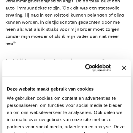
verlammingsverschijnselen krijgt. De oorzaak blijkt een
auto-immuunziekte te zijn. ‘Ook dit was een stressvolle
ervaring. Hij had in een rolstoel kunnen belanden of blind
kunnen worden. In die tijd schoten gedachten door me
heen als: wat als ik straks voor mijn broer moet zorgen
zonder mijn moeder of als ik mijn vader dan niet meer
heb?’
Toch blijkt deze gebeurtenis ook voor een positieve
wending te zorgen. ‘De toestand van mijn broer maakte
dat ik beter voor mezelf ben gaan zorgen. Ik ben niet
meer die feestende student die het leven niet zo serieus
neemt. Ik leef gezonder en bewaak mijn mentale
Deze website maakt gebruik van cookies
gezondheid. Daarbij hebben mindfulness en meditatie mij
We gebruiken cookies om content en advertenties te
goed geholpen. Sinds kort krijg ik ook hulp van een
personaliseren, om functies voor social media te bieden
psycholoog.’
en om ons websiteverkeer te analyseren. Ook delen we
informatie over uw gebruik van onze site met onze
partners voor social media, adverteren en analyse. Deze
Max gaat verder. ‘Wat ik heb meegemaakt, heeft me