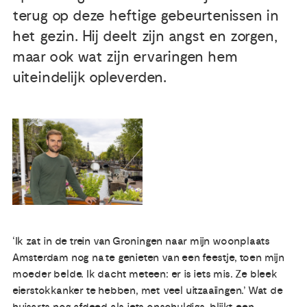
terug op deze heftige gebeurtenissen in
Publicaties
het gezin. Hij deelt zijn angst en zorgen,
maar ook wat zijn ervaringen hem
Ervaringsdeskundigheid
uiteindelijk opleverden.
Over ons
Contact
‘Ik zat in de trein van Groningen naar mijn woonplaats
Amsterdam nog na te genieten van een feestje, toen mijn
moeder belde. Ik dacht meteen: er is iets mis. Ze bleek
eierstokkanker te hebben, met veel uitzaaiingen.’ Wat de
huisarts nog afdeed als iets onschuldigs, blijkt een