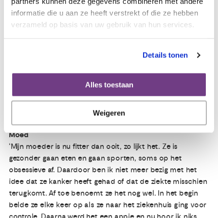
partners kunnen deze gegevens combineren met andere
veranderd. De emoties die ik vroeger wegstopte, probeer
informatie die u aan ze heeft verstrekt of die ze hebben
ik nu toe te laten. Ik merk dat weinig mensen in mijn
verzameld op basis van uw gebruik van hun services.
omgeving daar zo bewust mee bezig zijn als ik. Niet alleen
de nare maar ook de mooie dingen laat ik meer toe en
ervaar ik daardoor sterker. Ook praat ik meer met mijn
Details tonen
familie en vrienden over moeilijke onderwerpen.
Daarnaast ben ik gaan schrijven. Als ik de behoefte voel,
schrijf ik op wat er in me omgaat, zonder daar lang over
Alles toestaan
na te denken. Ook dat is een vorm van dichter bij mezelf
komen. Ik leer mezelf er beter mee te begrijpen.’
Weigeren
Moed
‘Mijn moeder is nu fitter dan ooit, zo lijkt het. Ze is
gezonder gaan eten en gaan sporten, soms op het
obsessieve af. Daardoor ben ik niet meer bezig met het
idee dat ze kanker heeft gehad of dat de ziekte misschien
terugkomt. Af toe benoemt ze het nog wel. In het begin
belde ze elke keer op als ze naar het ziekenhuis ging voor
controle. Daarna werd het een appje en nu hoor ik niks