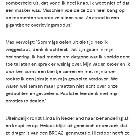
somberheid uit, dat vond ik heel knap. Ik weet niet of dat
een masker was. Misschien voelde ze zich heel bang op
de momenten waarop ze alleen was. Ze stond in een
gigantische overlevingsmodus.’
Max vervolgt: ‘Sommige delen uit die tijd heb ik
weggestopt, denk ik achteraf. Dat zijn gaten in mijn
herinnering. Ik had moeite om datgene wat ik voelde echt
toe te laten en sprak er weinig over. Mijn vader, broer en ik
dronken soms een biertje samen en met mijn broer
rookte ik een jointje om mijn gevoel te verdoven. We
waren wel samen maar praatten niet echt over onze
gedachten en gevoelens. Pas later leerde ik met mijn
emoties te dealen.’
Uiteindelijk rondt Linda in Nederland haar behandeling af
en knapt ze op. Helaas blijkt uit genetisch onderzoek dat
ze drager is van een BRCA2-genmutatie. Hierdoor heeft ze