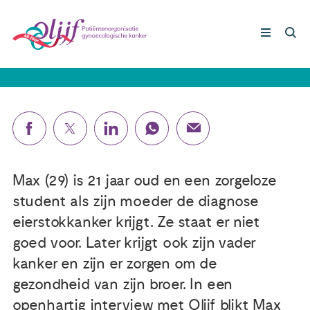
Zoon Max (29): ‘Haar ziekte raakte
ons allemaal'
Gynaecologische kankers
Lotgenoten
Leven met/na kanker
Max (29) is 21 jaar oud en een zorgeloze
student als zijn moeder de diagnose
Steun ons
eierstokkanker krijgt. Ze staat er niet
goed voor. Later krijgt ook zijn vader
kanker en zijn er zorgen om de
Nieuws
gezondheid van zijn broer. In een
Agenda
openhartig interview met Olijf blikt Max