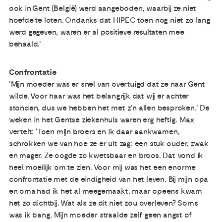
ook in Gent (België) werd aangeboden, waarbij ze niet
hoefde te loten. Ondanks dat HIPEC toen nog niet zo lang
werd gegeven, waren er al positieve resultaten mee
behaald.’
Confrontatie
‘Mijn moeder was er snel van overtuigd dat ze naar Gent
wilde. Voor haar was het belangrijk dat wij er achter
stonden, dus we hebben het met z’n allen besproken.’ De
weken in het Gentse ziekenhuis waren erg heftig. Max
vertelt: ‘Toen mijn broers en ik daar aankwamen,
schrokken we van hoe ze er uit zag: een stuk ouder, zwak
en mager. Ze oogde zo kwetsbaar en broos. Dat vond ik
heel moeilijk om te zien. Voor mij was het een enorme
confrontatie met de eindigheid van het leven. Bij mijn opa
en oma had ik het al meegemaakt, maar opeens kwam
het zo dichtbij. Wat als ze dit niet zou overleven? Soms
was ik bang. Mijn moeder straalde zelf geen angst of