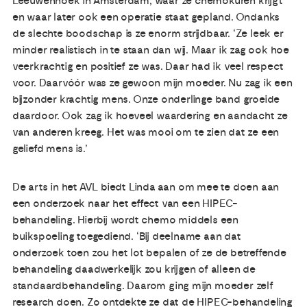
Leeuwenhoek in Amsterdam, waar ze chemokuren krijgt
en waar later ook een operatie staat gepland. Ondanks
de slechte boodschap is ze enorm strijdbaar. ‘Ze leek er
minder realistisch in te staan dan wij. Maar ik zag ook hoe
veerkrachtig en positief ze was. Daar had ik veel respect
voor. Daarvóór was ze gewoon mijn moeder. Nu zag ik een
bijzonder krachtig mens. Onze onderlinge band groeide
daardoor. Ook zag ik hoeveel waardering en aandacht ze
van anderen kreeg. Het was mooi om te zien dat ze een
geliefd mens is.’
De arts in het AVL biedt Linda aan om mee te doen aan
een onderzoek naar het effect van een HIPEC-
behandeling. Hierbij wordt chemo middels een
buikspoeling toegediend. ‘Bij deelname aan dat
onderzoek toen zou het lot bepalen of ze de betreffende
behandeling daadwerkelijk zou krijgen of alleen de
standaardbehandeling. Daarom ging mijn moeder zelf
research doen. Zo ontdekte ze dat de HIPEC-behandeling