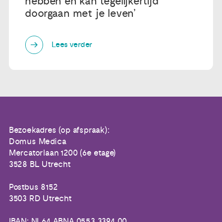
hebben en kan tegelijkertijd
doorgaan met je leven’
Lees verder
Bezoekadres (op afspraak):
Domus Medica
Mercatorlaan 1200 (6e etage)
3528 BL Utrecht
Postbus 8152
3503 RD Utrecht
IBAN: NL64 ABNA 0553 3394 00