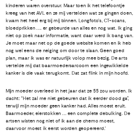
kinderen waren overstuur. Maar toen ik het telefoontje
kreeg van het AVL en ze mij vertelden wat ze gingen doen,
kwam het heel erg bij mij binnen. Longfoto’s, CT-scans,
bloedprikken …. er gebeurde van alles en nog wat. Ik ging
niet op zoek naar informatie, want daar werd ik bang van.
Je moet maar net op de goede website komen en ik heb
nog wel eens de neiging om door te slaan. Geen goed
plan, maar ik was er natuurlijk volop mee bezig. De arts
vertelde mij dat baarmoedersarcoom een ingewikkelde
kanker is die vaak terugkomt. Dat zat flink in mijn hoofd.
Mijn moeder overleed in het jaar dat ze 55 zou worden. Ik
dacht: “Het zal me niet gebeuren dat ik eerder dood ga”,
terwijl mijn moeder geen kanker had. Alles moest eruit.
Baarmoeder, eierstokken … een complete debulking. De
artsen wisten nog niet of ik aan de chemo moest,
daarvoor moest ik eerst worden geopereerd.’