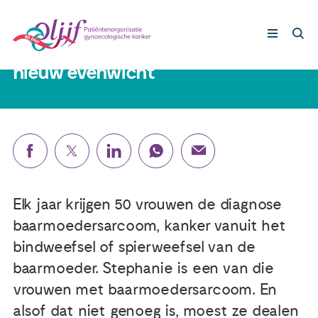
Stephanie (55) had
baarmoedersarcoom: 'Naar een
nieuw evenwicht'
Gynaecologische kankers
Lotgenoten
Leven met/na kanker
Elk jaar krijgen 50 vrouwen de diagnose
Steun ons
baarmoedersarcoom, kanker vanuit het
bindweefsel of spierweefsel van de
baarmoeder. Stephanie is een van die
Nieuws
vrouwen met baarmoedersarcoom. En
alsof dat niet genoeg is, moest ze dealen
Agenda