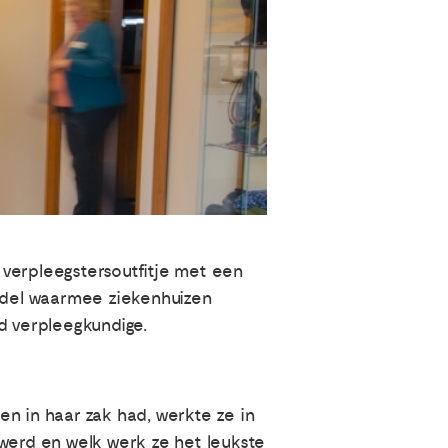
’n verpleegstersoutfitje met een
iddel waarmee ziekenhuizen
d verpleegkundige.
n in haar zak had, werkte ze in
 werd en welk werk ze het leukste