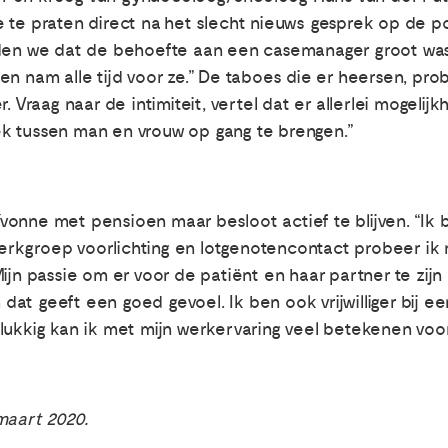
te praten direct na het slecht nieuws gesprek op de pol
den we dat de behoefte aan een casemanager groot was. I
en nam alle tijd voor ze.” De taboes die er heersen, p
. Vraag naar de intimiteit, vertel dat er allerlei mogelijk
k tussen man en vrouw op gang te brengen.”
nne met pensioen maar besloot actief te blijven. “Ik ben 
rkgroep voorlichting en lotgenotencontact probeer ik 
ijn passie om er voor de patiënt en haar partner te zij
at geeft een goed gevoel. Ik ben ook vrijwilliger bij e
ukkig kan ik met mijn werkervaring veel betekenen voor d
maart 2020.