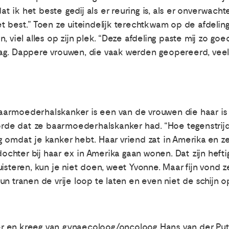
dat ik het beste gedij als er reuring is, als er onverwach
t best.” Toen ze uiteindelijk terechtkwam op de afdeli
, viel alles op zijn plek. “Deze afdeling paste mij zo go
ag. Dappere vrouwen, die vaak werden geopereerd, veel
armoederhalskanker is een van de vrouwen die haar is b
e dat ze baarmoederhalskanker had. “Hoe tegenstrijdig
 omdat je kanker hebt. Haar vriend zat in Amerika en z
dochter bij haar ex in Amerika gaan wonen. Dat zijn hefti
uisteren, kun je niet doen, weet Yvonne. Maar fijn vond
n tranen de vrije loop te laten en even niet de schijn 
 en kreeg van gynaecoloog/oncoloog Hans van der Putt