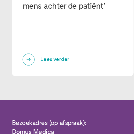
mens achter de patiënt’
Lees verder
Bezoekadres (op afspraak):
Domus Medica