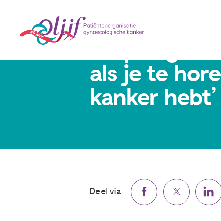
Verpleegkundi
als je te hor
kanker hebt’
Deel via