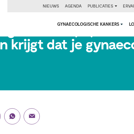
NIEUWS
AGENDA
PUBLICATIES
ERVA
GYNAECOLOGISCHE KANKERS
L
ge Yvonne (62): ‘Het 
en krijgt dat je gynae