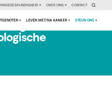
RINGSDESKUNDIGHEID
OVER ONS
CONTACT
OTGENOTEN
LEVEN MET/NA KANKER
STEUN ONS
is nogal wat
cologische