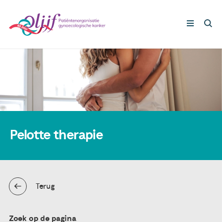
Gynaecologische kankers
Lotgenoten
Leven met/na kanker
Pelotte therapie
Steun ons
Terug
Nieuws
Agenda
Zoek op de pagina