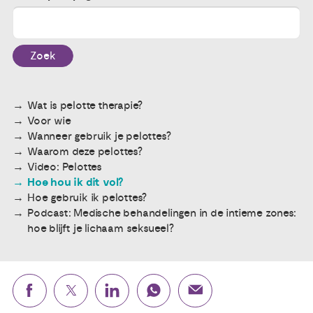
Publicaties
Zoek
Ervaringsdeskundigheid
Wat is pelotte therapie?
Over ons
Voor wie
Wanneer gebruik je pelottes?
Contact
Waarom deze pelottes?
Video: Pelottes
Hoe hou ik dit vol?
Hoe gebruik ik pelottes?
Podcast: Medische behandelingen in de intieme zones:
hoe blijft je lichaam seksueel?