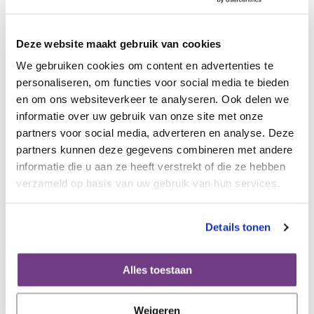
herstel.
Deze website maakt gebruik van cookies
Kortom, moet jij pelotte therapie ondergaan?
We gebruiken cookies om content en advertenties te
Probeer dan voor jezelf uit te vinden wat het beste bij jou
personaliseren, om functies voor social media te bieden
past. Het maakt eigenlijk niet uit of je de pelottes uit het
en om ons websiteverkeer te analyseren. Ook delen we
ziekenhuis gebruikt, andere pelottes koopt, een vibrator
informatie over uw gebruik van onze site met onze
gebruikt, of een combinatie van de verschillende
partners voor social media, adverteren en analyse. Deze
mogelijkheden kiest.
partners kunnen deze gegevens combineren met andere
informatie die u aan ze heeft verstrekt of die ze hebben
Video: Pelottes
verzameld op basis van uw gebruik van hun services.
In deze video vertelt productspecialist Brigitte Klop over
pelottes en hoe je ze gebruikt. Dit zijn andere pelottes dan
Details tonen
die je in het ziekenhuis krijgt.
Alles toestaan
Weigeren