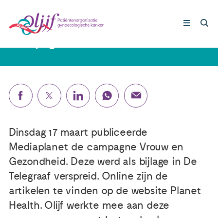
19 maart 2020
Campagne Vrouw en Gezondheid
Gynaecologische kankers
Lotgenoten
Leven met/na kanker
Dinsdag 17 maart publiceerde
Mediaplanet de campagne Vrouw en
Steun ons
Gezondheid. Deze werd als bijlage in De
Telegraaf verspreid. Online zijn de
Nieuws
artikelen te vinden op de website Planet
Health. Olijf werkte mee aan deze
Agenda