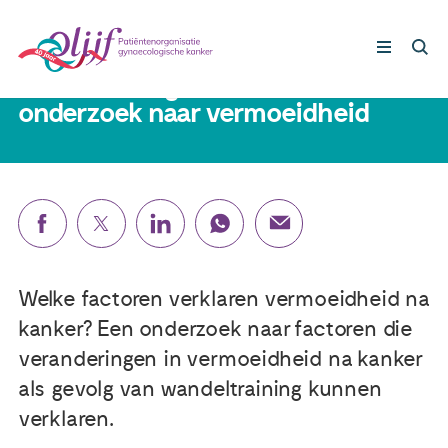
6 augustus 2021
Deelnemers gezocht voor
onderzoek naar vermoeidheid
Gynaecologische kankers
Lotgenoten
Leven met/na kanker
Welke factoren verklaren vermoeidheid na
Steun ons
kanker? Een onderzoek naar factoren die
veranderingen in vermoeidheid na kanker
Nieuws
als gevolg van wandeltraining kunnen
verklaren.
Agenda