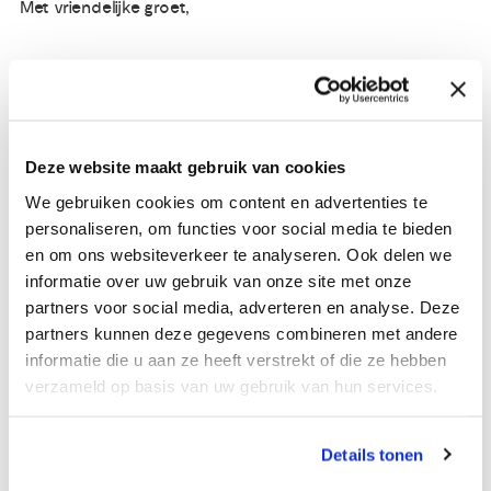
Met vriendelijke groet,
Het onderzoeksteam
Drs. Isa Mast, bewegingswetenschapper, Radboudumc
Dr. Coen Bongers, inspanningsfysioloog, Radboudumc
Deze website maakt gebruik van cookies
Dr. Thijs Eijsvogels, inspanningsfysioloog, Radboudumc
We gebruiken cookies om content en advertenties te
Drs. Elske Gootjes, Medisch Oncoloog, Radboudumc
personaliseren, om functies voor social media te bieden
Dr. Laurien Buffart, bewegingswetenschapper en
en om ons websiteverkeer te analyseren. Ook delen we
epidemioloog, Radboudumc
informatie over uw gebruik van onze site met onze
Prof. Dr. Maria Hopman, hoogleraar
partners voor social media, adverteren en analyse. Deze
Inspanningsfysiologie, Radboudumc
partners kunnen deze gegevens combineren met andere
informatie die u aan ze heeft verstrekt of die ze hebben
verzameld op basis van uw gebruik van hun services.
Details tonen