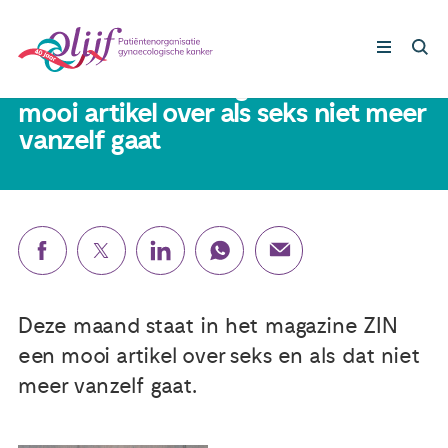
5 juli 2024
Deze maand in magazine ZIN een
mooi artikel over als seks niet meer
vanzelf gaat
Gynaecologische kankers
Lotgenoten
Leven met/na kanker
Steun ons
Deze maand staat in het magazine ZIN
een mooi artikel over seks en als dat niet
Nieuws
meer vanzelf gaat.
Agenda