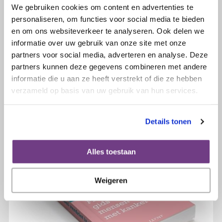
We gebruiken cookies om content en advertenties te
personaliseren, om functies voor social media te bieden
en om ons websiteverkeer te analyseren. Ook delen we
13 oktober 2020
informatie over uw gebruik van onze site met onze
Nationale Kanker en Werk dag op
partners voor social media, adverteren en analyse. Deze
dinsdag 10 november
partners kunnen deze gegevens combineren met andere
informatie die u aan ze heeft verstrekt of die ze hebben
Lees verder
verzameld op basis van uw gebruik van hun services.
Details tonen
Alles toestaan
Weigeren