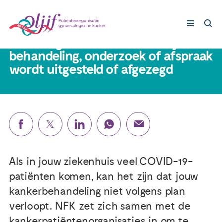
15 oktober 2020
Drie vragen om te stellen als je
behandeling, onderzoek of afspraak
wordt uitgesteld of afgezegd
Gynaecologische kankers
Lotgenoten
Leven met/na kanker
Steun ons
Als in jouw ziekenhuis veel COVID-19-
patiënten komen, kan het zijn dat jouw
Nieuws
kankerbehandeling niet volgens plan
verloopt. NFK zet zich samen met de
Agenda
kankerpatiëntenorganisaties in om te