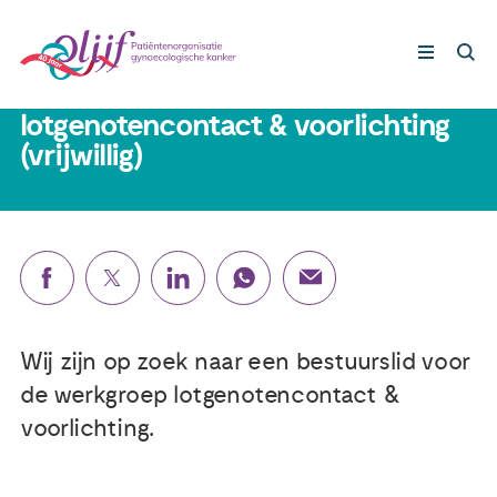
1 december 2025
Gezocht: bestuurslid
lotgenotencontact & voorlichting
(vrijwillig)
Gynaecologische kankers
Lotgenoten
Leven met/na kanker
Steun ons
Wij zijn op zoek naar een bestuurslid voor
de werkgroep lotgenotencontact &
Nieuws
voorlichting.
Agenda