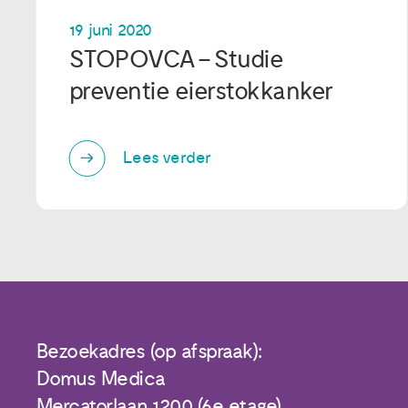
19 juni 2020
STOPOVCA – Studie
preventie eierstokkanker
Lees verder
Bezoekadres (op afspraak):
Domus Medica
Mercatorlaan 1200 (6e etage)