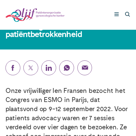
14 oktober 2022
Het belang van
patiëntbetrokkenheid
Gynaecologische kankers
Lotgenoten
Leven met/na kanker
Onze vrijwilliger Ien Fransen bezocht het
Steun ons
Congres van ESMO in Parijs, dat
plaatsvond op 9-12 september 2022. Voor
Nieuws
patients advocacy waren er 7 sessies
verdeeld over vier dagen te bezoeken. Ze
Agenda