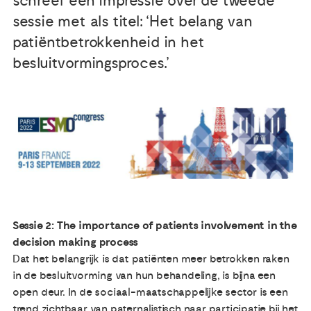
schreef een impressie over de tweede
sessie met als titel: ‘Het belang van
Publicaties
patiëntbetrokkenheid in het
besluitvormingsproces.’
Ervaringsdeskundigheid
Over ons
Contact
Sessie 2: The importance of patients involvement in the
decision making process
Dat het belangrijk is dat patiënten meer betrokken raken
in de besluitvorming van hun behandeling, is bijna een
open deur. In de sociaal-maatschappelijke sector is een
trend zichtbaar van paternalistisch naar participatie bij het