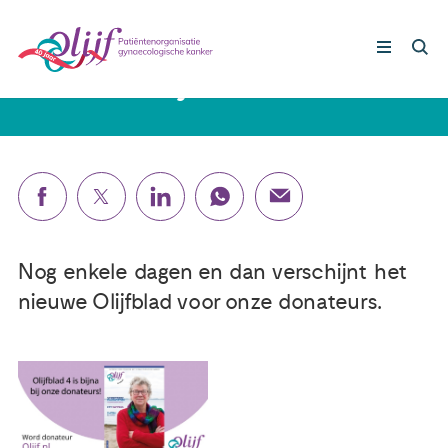
9 december 2022
Het laatste Olijfblad van 2022
Gynaecologische kankers
Lotgenoten
Leven met/na kanker
Nog enkele dagen en dan verschijnt het
nieuwe Olijfblad voor onze donateurs.
Steun ons
Nieuws
Agenda