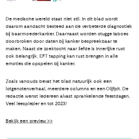
Publicaties
De medische wereld staat niet stil. In dit blad wordt
daarom aandacht besteed aan de verbeterde diagnostiek
Ervaringsdeskundigheid
bij baarmoederkanker. Daarnaast worden stugge taboes
doorbroken door daten bij kanker bespreekbaar te
maken. Naast de zoektocht naar liefde is innerlijke rust
Over ons
ook belangrijk. EFT tapping kan rust brengen in alle
emoties die opspelen bij kanker.
Contact
Zoals vanouds bevat het blad natuurlijk ook een
lotgenotenverhaal, meerdere columns en een Olijfpit. De
redactie wenst iedereen alvast sprankelende feestdagen.
Veel leesplezier en tot 2023!
Bekijk een preview >>