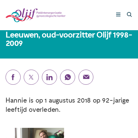
8 augustus 2018
IN MEMORIAM Hannie van
Leeuwen, oud-voorzitter Olijf 1998-
2009
Gynaecologische kankers
Lotgenoten
Leven met/na kanker
Steun ons
Hannie is op 1 augustus 2018 op 92-jarige
leeftijd overleden.
Nieuws
Agenda