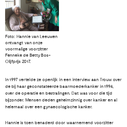
Publicaties
Ervaringsdeskundigheid
Foto: Hannie van Leeuwen
ontvangt van onze
Over ons
voormalige voorzitter
Fenneke de Betty Bos-
Contact
Olijfprijs 2017.
In 1997 vertelde ze openlijk in een interview aan Trouw over
de bij haar geconstateerde baarmoederkanker in 1994,
over de operatie en bestralingen. Dat was voor die tijd
bijzonder. Mensen deden geheimzinnig over kanker en al
helemaal over een gynaecologische kanker.
Hannie is toen benaderd door waarnemend voorzitter